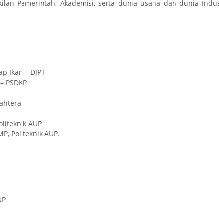
akilan Pemerintah, Akademisi, serta dunia usaha dan dunia Indus
ap Ikan – DJPT
 – PSDKP
jahtera
oliteknik AUP
MP, Politeknik AUP.
UP